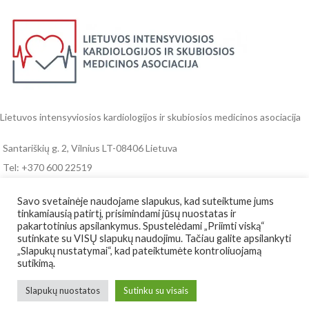
Lietuvos intensyviosios kardiologijos ir skubiosios medicinos asociacija
Santariškių g. 2, Vilnius LT-08406 Lietuva
Tel: +370 600 22519
Email: info@cardem.lt
Savo svetainėje naudojame slapukus, kad suteiktume jums
tinkamiausią patirtį, prisimindami jūsų nuostatas ir
RENGINIAI IR NAUJIENOS
pakartotinius apsilankymus. Spustelėdami „Priimti viską“
sutinkate su VISŲ slapukų naudojimu. Tačiau galite apsilankyti
REKVIZITAI
„Slapukų nustatymai“, kad pateiktumėte kontroliuojamą
sutikimą.
NAUDINGOS NUORODOS
Slapukų nuostatos
Sutinku su visais
Lietuvos intensyviosios kardiologijos ir skubiosios medicinos asociacija
2021