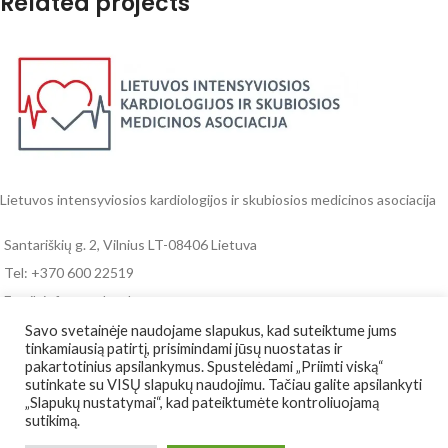
Related projects
Rhoncus quisque sollicitudin
Decor
Lietuvos intensyviosios kardiologijos ir skubiosios medicinos asociacija
Santariškių g. 2, Vilnius LT-08406 Lietuva
Tel: +370 600 22519
Email: info@cardem.lt
Savo svetainėje naudojame slapukus, kad suteiktume jums
RENGINIAI IR NAUJIENOS
tinkamiausią patirtį, prisimindami jūsų nuostatas ir
pakartotinius apsilankymus. Spustelėdami „Priimti viską“
REKVIZITAI
sutinkate su VISŲ slapukų naudojimu. Tačiau galite apsilankyti
„Slapukų nustatymai“, kad pateiktumėte kontroliuojamą
sutikimą.
NAUDINGOS NUORODOS