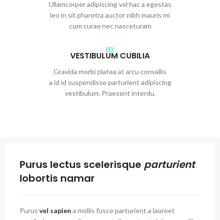
Ullamcorper adipiscing vel hac a egestas
leo in sit pharetra auctor nibh mauris mi
cum curae nec nasceturam
03.
VESTIBULUM CUBILIA
Gravida morbi platea at arcu convallis
a id id suspendisse parturient adipiscing
vestibulum. Praesent interdu.
Purus lectus scelerisque
parturient
lobortis namar
Purus
vel sapien
a mollis fusce parturient a laoreet