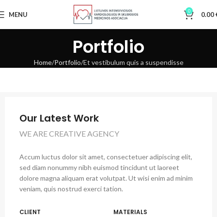
0
MENU
0.00
Portfolio
Home
Portfolio
Et vestibulum quis a suspendisse
Our Latest Work
WE ARE CREATIVE AGENCY
Accum luctus dolor sit amet, consectetuer adipiscing elit,
sed diam nonummy nibh euismod tincidunt ut laoreet
dolore magna aliquam erat volutpat. Ut wisi enim ad minim
veniam, quis nostrud exerci tation.
CLIENT
MATERIALS