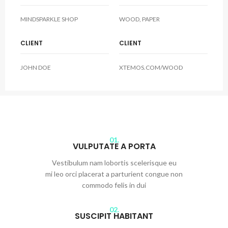
MINDSPARKLE SHOP
WOOD, PAPER
CLIENT
CLIENT
JOHN DOE
XTEMOS.COM/WOOD
01.
VULPUTATE A PORTA
Vestibulum nam lobortis scelerisque eu
mi leo orci placerat a parturient congue non
commodo felis in dui
02.
SUSCIPIT HABITANT