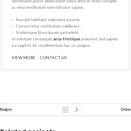
vestibulum purus ullamcorper tellus ante at duira convallis
ac vel a vestibulum sem ridiculus sapien.
Suscipit habitant vulputate a porta.
Consectetur vestibulum cubilia acc.
Scelerisque litora ipsum parturient.
Id volutpat consequat
arcu tristique
praesent sed sapien
a a sagittis sit condimentum hac ut congue.
VIEW MORE
CONTACT US
Newer
Older