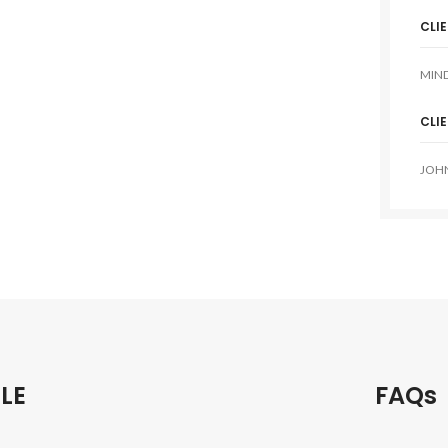
CLI
MIN
CLI
JOH
LE
FAQs