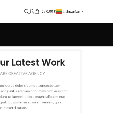
Lithuanian
0
/
0.00
€
▼
ur Latest Work
 ARE CREATIVE AGENCY
m luctus dolor sit amet, consectetuer
iscing elit, sed diam nonummy nibh euismod
idunt ut laoreet dolore magna aliquam erat
tpat. Ut wisi enim ad minim veniam, quis
rud exerci tation.