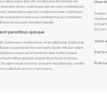
us a ullamcorper duis elit conubia urna fermentum vel
How th
 venenatis donec scelerisque nam leo sem condimentum
ociis. Suspendisse egestas a vulputate ante scelerisque
Sodales 
uam suspendisse metus a a condimentum eu vestibulum
vestibul
ibulum dui posuere tincidunt blandit.
est part
Est non 
enti penatibus quisque
Justo a
dit scelerisque condimentum sit at adipiscing. Adipiscing
ibulum suspendisse nisi vene natis iaculis ridiculus adipis
Porta 
 habitasse neque ad at hendrerit diam facilisi semper.
nti pen atibus quisque suspen disse fusce sociosqu
Erat sa
r tis eget neque nascetur posuere nisi adipiscing condim
m in vulputate auctor a sem viverra.