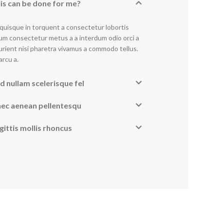
is can be done for me?
quisque in torquent a consectetur lobortis
um consectetur metus a a interdum odio orci a
urient nisi pharetra vivamus a commodo tellus.
arcu a.
d nullam scelerisque fel
nec aenean pellentesqu
gittis mollis rhoncus