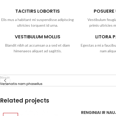
TACITIRS LOBORTIS
POSUERE
Elis mus a habitant mi suspendisse adipiscing
Vestibulum feugia
ultricies torquent id urna.
primis ultricies m
VESTIBULUM MOLLIS
LITORA 
Blandit nibh at accumsan a a sed et diam
Egestas a mi a faucib
himenaeos aliquet ad sagittis.
nam alique
Newer
Venenatis nam phasellus
Related projects
RENGINIAI IR NA