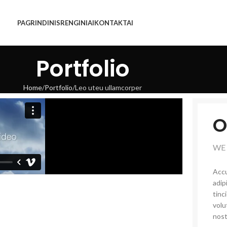
PAGRINDINIS
RENGINIAI
KONTAKTAI
Portfolio
Home
Portfolio
Leo uteu ullamcorper
O
WE
Accu
adip
tinc
volu
nost