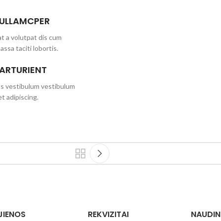
 ULLAMCPER
t a volutpat dis cum
assa taciti lobortis.
PARTURIENT
us vestibulum vestibulum
t adipiscing.
UJIENOS
REKVIZITAI
NAUDI