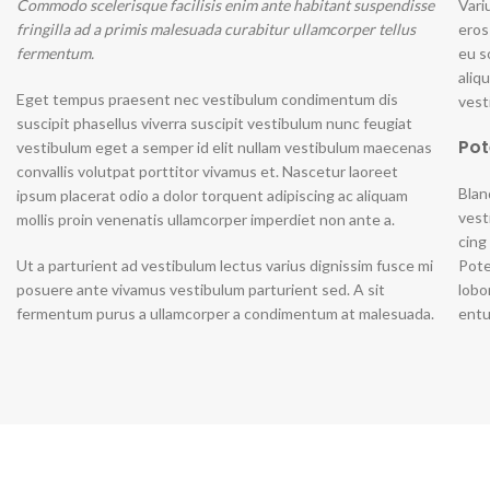
Commodo scelerisque facilisis enim ante habitant suspendisse
Vari
fringilla ad a primis malesuada curabitur ullamcorper tellus
eros
fermentum.
eu s
aliq
Eget tempus praesent nec vestibulum condimentum dis
vest
suscipit phasellus viverra suscipit vestibulum nunc feugiat
Pot
vestibulum eget a semper id elit nullam vestibulum maecenas
convallis volutpat porttitor vivamus et. Nascetur laoreet
Blan
ipsum placerat odio a dolor torquent adipiscing ac aliquam
vest
mollis proin venenatis ullamcorper imperdiet non ante a.
cing
Ut a parturient ad vestibulum lectus varius dignissim fusce mi
Pote
posuere ante vivamus vestibulum parturient sed. A sit
lobo
fermentum purus a ullamcorper a condimentum at malesuada.
entu