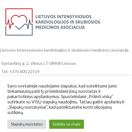
Lietuvos intensyviosios kardiologijos ir skubiosios medicinos asociacija
Santariškių g. 2, Vilnius LT-08406 Lietuva
Tel: +370 600 22519
Email: info@cardem.lt
Savo svetainėje naudojame slapukus, kad suteiktume jums
tinkamiausią patirtį, prisimindami jūsų nuostatas ir
RENGINIAI IR NAUJIENOS
pakartotinius apsilankymus. Spustelėdami „Priimti viską“
sutinkate su VISŲ slapukų naudojimu. Tačiau galite apsilankyti
REKVIZITAI
„Slapukų nustatymai“, kad pateiktumėte kontroliuojamą
sutikimą.
NAUDINGOS NUORODOS
Slapukų nuostatos
Sutinku su visais
Lietuvos intensyviosios kardiologijos ir skubiosios medicinos asociacija
2021