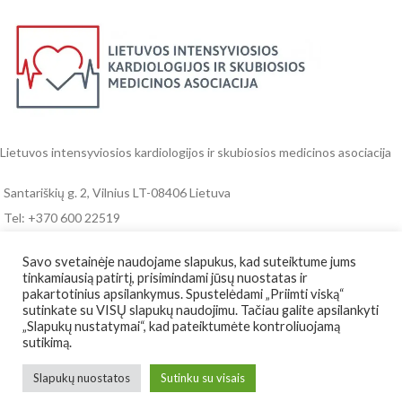
Lietuvos intensyviosios kardiologijos ir skubiosios medicinos asociacija
Santariškių g. 2, Vilnius LT-08406 Lietuva
Tel: +370 600 22519
Email: info@cardem.lt
Savo svetainėje naudojame slapukus, kad suteiktume jums
tinkamiausią patirtį, prisimindami jūsų nuostatas ir
RENGINIAI IR NAUJIENOS
pakartotinius apsilankymus. Spustelėdami „Priimti viską“
sutinkate su VISŲ slapukų naudojimu. Tačiau galite apsilankyti
REKVIZITAI
„Slapukų nustatymai“, kad pateiktumėte kontroliuojamą
sutikimą.
NAUDINGOS NUORODOS
Slapukų nuostatos
Sutinku su visais
Lietuvos intensyviosios kardiologijos ir skubiosios medicinos asociacija
2021